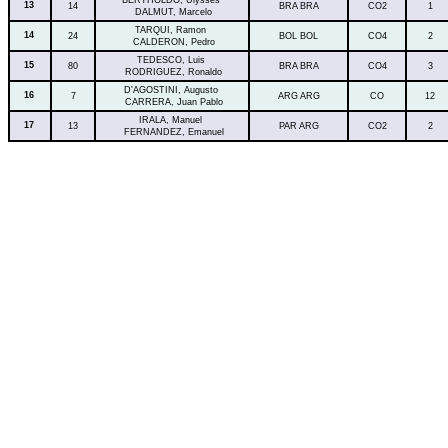
BERTHOLDO, Ulysses
13
14
BRA BRA
CO2
1
DALMUT, Marcelo
TARQUI, Ramon
14
24
BOL BOL
CO4
2
CALDERON, Pedro
TEDESCO, Luis
15
80
BRA BRA
CO4
3
RODRIGUEZ, Ronaldo
D'AGOSTINI, Augusto
16
7
ARG ARG
CO
12
CARRERA, Juan Pablo
IRALA, Manuel
17
13
PAR ARG
CO2
2
FERNANDEZ, Emanuel