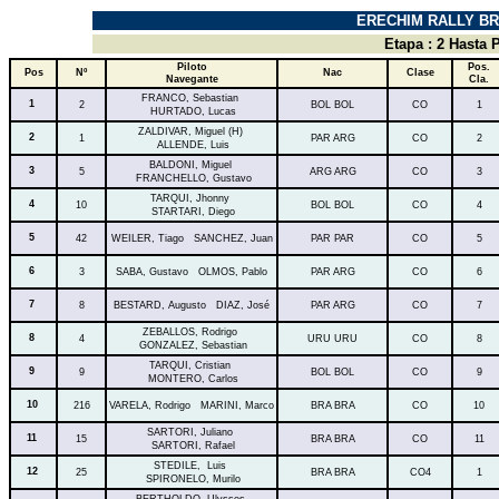
ERECHIM RALLY BR
Etapa : 2 Hasta 
Piloto
Pos.
Pos
Nº
Nac
Clase
Navegante
Cla.
FRANCO, Sebastian
1
2
BOL BOL
CO
1
HURTADO, Lucas
ZALDIVAR, Miguel (H)
2
1
PAR ARG
CO
2
ALLENDE, Luis
BALDONI, Miguel
3
5
ARG ARG
CO
3
FRANCHELLO, Gustavo
TARQUI, Jhonny
4
10
BOL BOL
CO
4
STARTARI, Diego
5
42
WEILER, Tiago SANCHEZ, Juan
PAR PAR
CO
5
6
3
SABA, Gustavo OLMOS, Pablo
PAR ARG
CO
6
7
8
BESTARD, Augusto DIAZ, José
PAR ARG
CO
7
ZEBALLOS, Rodrigo
8
4
URU URU
CO
8
GONZALEZ, Sebastian
TARQUI, Cristian
9
9
BOL BOL
CO
9
MONTERO, Carlos
10
216
VARELA, Rodrigo MARINI, Marco
BRA BRA
CO
10
SARTORI, Juliano
11
15
BRA BRA
CO
11
SARTORI, Rafael
STEDILE, Luis
12
25
BRA BRA
CO4
1
SPIRONELO, Murilo