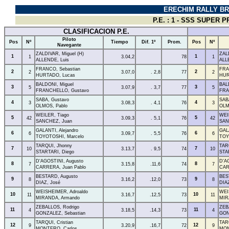
ERECHIM RALLY BR
P.E. : 1 - SSS SUPER P
CLASIFICACION P.E.
Piloto
Pos
Nº
Tiempo
Dif. 1º
Prom.
Pos
Nº
Navegante
ZALDIVAR, Miguel (H)
ZALD
1
1
1
3.04,2
78
1
ALLENDE, Luis
ALL
FRANCO, Sebastian
FRA
2
2
2
3.07,0
. 2,8
77
2
HURTADO, Lucas
HUR
BALDONI, Miguel
BAL
3
3
5
3.07,9
. 3,7
77
5
FRANCHELLO, Gustavo
FRA
SABA, Gustavo
SAB
4
4
3
3.08,3
. 4,1
76
3
OLMOS, Pablo
OLM
WEILER, Tiago
WEI
5
5
42
3.09,3
. 5,1
76
42
SANCHEZ, Juan
SAN
GALANTI, Alejandro
GALA
6
6
6
3.09,7
. 5,5
76
6
TOYOTOSHI, Marcelo
TOY
TARQUI, Jhonny
TAR
7
7
10
3.13,7
. 9,5
74
10
STARTARI, Diego
STA
D'AGOSTINI, Augusto
D'A
8
8
7
3.15,8
.11,6
74
7
CARRERA, Juan Pablo
CAR
BESTARD, Augusto
BES
9
9
8
3.16,2
.12,0
73
8
DIAZ, José
DIA
WEISHEIMER, Adroaldo
WEI
10
10
11
3.16,7
.12,5
73
11
MIRANDA, Armando
MIR
ZEBALLOS, Rodrigo
ZEB
11
11
4
3.18,5
.14,3
73
4
GONZALEZ, Sebastian
GON
TARQUI, Cristian
TARQ
12
12
9
3.20,9
.16,7
72
9
MONTERO, Carlos
MON