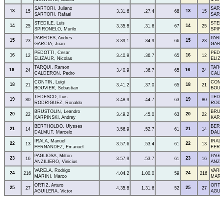
SARTORI, Juliano
SAR
13
13
15
3.31,6
.27,4
68
15
SARTORI, Rafael
SAR
STEDILE, Luis
STE
14
14
25
3.35,8
.31,6
67
25
SPIRONELO, Murilo
SPI
PAREDES, Andres
PAR
15
15
23
3.39,1
.34,9
66
23
GARCIA, Juan
GAR
PEDOTTI, Cesar
PED
16
16
12
3.40,9
.36,7
65
12
ELIZAUR, Nicolas
ELI
TARQUI, Ramon
TAR
16=
16=
24
3.40,9
.36,7
65
24
CALDERON, Pedro
CAL
CONTIN, Luigi
CON
18
18
21
3.41,2
.37,0
65
21
BOUVIER, Sebastian
BOU
TEDESCO, Luis
TED
19
19
80
3.48,9
.44,7
63
80
RODRIGUEZ, Ronaldo
ROD
BRUSTOLIN, Leandro
BRU
20
20
22
3.49,2
.45,0
63
22
KARPINSKI, Andrey
KAR
BERTHOLDO, Ulysses
BER
21
21
14
3.56,9
.52,7
61
14
DALMUT, Marcelo
DAL
IRALA, Manuel
IRA
22
22
13
3.57,6
.53,4
61
13
FERNANDEZ, Emanuel
FER
PAGLIOSA, Milton
PAGL
23
23
16
3.57,9
.53,7
61
16
ANZILIERO, Vinicius
ANZI
VARELA, Rodrigo
VAR
24
24
216
4.04,2
1.00,0
59
216
MARINI, Marco
MAR
ORTIZ, Arturo
ORTI
25
25
27
4.35,8
1.31,6
52
27
AGUILERA, Victor
AGU