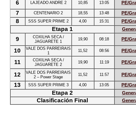
6
LAJEADO ANDRE 2
10,85
13:05
PE/Gra
7
CENTENARIO 2
18,55
13:48
PE/Gra
8
SSS SUPER PRIME 2
4,00
15:31
PE/Gra
Etapa 1
Gener
COXILHA SECA /
9
19,90
08:18
PE/Gra
JAGUARETE 1
VALE DOS PARREIRAIS
10
11,52
08:56
PE/Gra
1
COXILHA SECA /
11
19,90
11:19
PE/Gra
JAGUARETE 2
VALE DOS PARREIRAIS
12
11,52
11:57
PE/Gra
2 – Power Stage
13
SSS SUPER PRIME 3
4,00
13:05
PE/Gra
Etapa 2
Gener
Clasificación Final
Gener