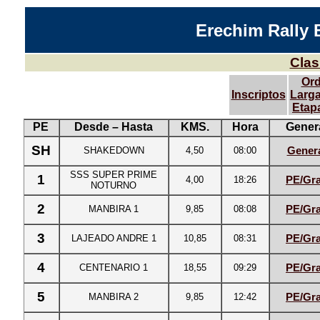
Erechim
Rally 
Clas
Ord
Inscriptos
Larg
Etap
PE
Desde – Hasta
KMS.
Hora
Gener
SH
SHAKEDOWN
4,50
08:00
Gener
SSS SUPER PRIME
1
4,00
18:26
PE/Gra
NOTURNO
2
MANBIRA 1
9,85
08:08
PE/Gra
3
LAJEADO ANDRE 1
10,85
08:31
PE/Gra
4
CENTENARIO 1
18,55
09:29
PE/Gra
5
MANBIRA 2
9,85
12:42
PE/Gra